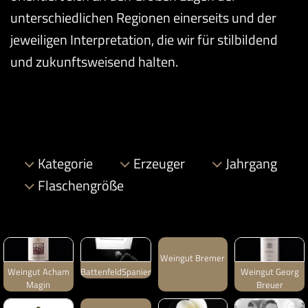
unterschiedlichen Regionen einerseits und der
jeweiligen Interpretation, die wir für stilbildend
und zukunftsweisend halten.
Kategorie
Erzeuger
Jahrgang
Flaschengröße
Weingut Bremer
Weingut Acham
Weingut Georg
BattenfeldSpanier
Magin
Breuer