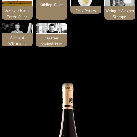
Kühling-Gillot
Weingut Klaus
Felix Peters
Weingut Wagner
Peter Keller
Stempel
Weingut
Carsten
Wittmann
Saalwächter