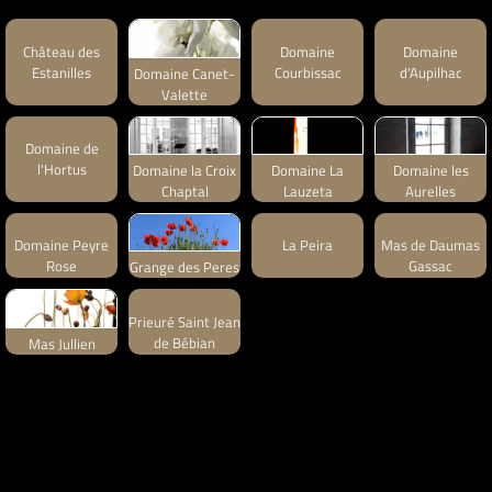
Château des
Domaine
Domaine
Estanilles
Courbissac
d'Aupilhac
Domaine Canet-
Valette
Domaine de
l'Hortus
Domaine la Croix
Domaine La
Domaine les
Chaptal
Lauzeta
Aurelles
Domaine Peyre
La Peira
Mas de Daumas
Rose
Gassac
Grange des Peres
Prieuré Saint Jean
de Bébian
Mas Jullien