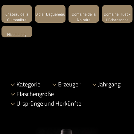
Château de la
Didier Dagueneau
Domaine de la
Domaine Huet -
Guimonière
Noiraire
L'Échansonne
Nicolas Joly
Kategorie
Erzeuger
Jahrgang
Flaschengröße
Ursprünge und Herkünfte