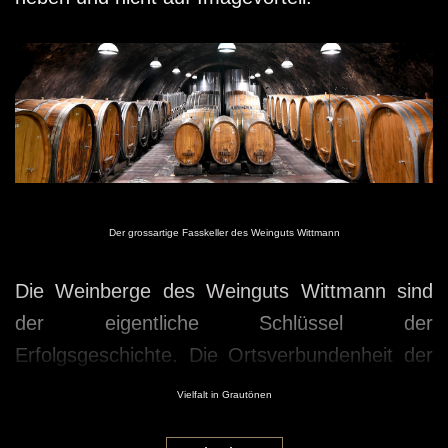
Der grossartige Fasskeller des Weinguts Wittmann
Die Weinberge des Weinguts Wittmann sind
der eigentliche Schlüssel der
Erfolgsgeschichte. Die Ortsverbundenheit der
Familie ermöglichte schon früh eine enge
Vielfalt in Grautönen
Auseinandersetzung mit den einzelnen Lagen