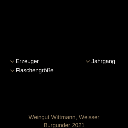
Die fantastischen Lagen in Westhofen und seit
einigen Jahren auch in Gundersheim prägen
die Wittmann-Weine in ihrer
unverwechselbaren „gelbfruchtigen“
Konzentration und Balance, aufgeladen mit
den individuellen Facetten der einzelnen
Erzeuger
Jahrgang
Herkünfte, der Charaktere und Besonderheiten
Flaschengröße
der jeweiligen Lagen. Das hohe
Kalksteinaufkommen in den Lagen zaubert die
Energie in die Weine und lässt sie funkeln.
Weingut Wittmann, Weisser
Burgunder 2021