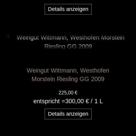
gären dadurch sicherer durch und sind weniger
Details anzeigen
anfällig für unerwünschte Nebengärungen, die
gerade in den warmen Jahrgängen und
Herbsten eine Gefahr darstellen.
Weingut Wittmann, Westhofen
Morstein Riesling GG 2009
225,00 €
entspricht =
300,00 €
/ 1 L
Biegungsvariationen
Details anzeigen
Die Stars im Portfolio sind klar die Großen
Gewächse aus den Westhofener Lagen