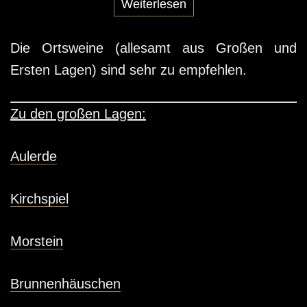
und Parzellen. Daraus entstand ein
Weiterlesen
Wissensschatz auf der einen Seite - aber auch
die frühe Möglichkeit, sich durch Tausch und
Die Ortsweine (allesamt aus Großen und
Akquise die besten Parzellen in Westhofen zu
Ersten Lagen) sind sehr zu empfehlen.
sichern, 20 Jahre bevor etliche Kollegen den
Reiz des heute gesuchten Fleckchens Erde
Zu den großen Lagen:
erkannten.
Aulerde
Kirchspiel
Morstein
Brunnenhäuschen
"Kopfgeburt"