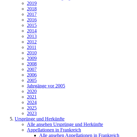
2019
2018
2017
2016
2015
2014
2013
2012
2011
2010
2009
2008
2007
2006
2005
Jahrgänge vor 2005
2020
2021
2024
2025
2023
Ursprünge und Herkünfte
Alle ansehen Ursprünge und Herkünfte
Appellationen in Frankreich
Alle ansehen Appellationen in Frankreich