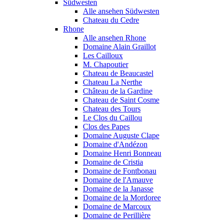
Südwesten
Alle ansehen Südwesten
Chateau du Cedre
Rhone
Alle ansehen Rhone
Domaine Alain Graillot
Les Cailloux
M. Chapoutier
Chateau de Beaucastel
Chateau La Nerthe
Château de la Gardine
Chateau de Saint Cosme
Chateau des Tours
Le Clos du Caillou
Clos des Papes
Domaine Auguste Clape
Domaine d'Andézon
Domaine Henri Bonneau
Domaine de Cristia
Domaine de Fontbonau
Domaine de l'Amauve
Domaine de la Janasse
Domaine de la Mordoree
Domaine de Marcoux
Domaine de Perillière