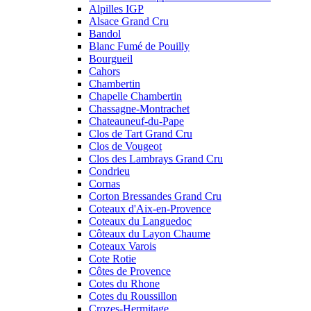
Alpilles IGP
Alsace Grand Cru
Bandol
Blanc Fumé de Pouilly
Bourgueil
Cahors
Chambertin
Chapelle Chambertin
Chassagne-Montrachet
Chateauneuf-du-Pape
Clos de Tart Grand Cru
Clos de Vougeot
Clos des Lambrays Grand Cru
Condrieu
Cornas
Corton Bressandes Grand Cru
Coteaux d'Aix-en-Provence
Coteaux du Languedoc
Côteaux du Layon Chaume
Coteaux Varois
Cote Rotie
Côtes de Provence
Cotes du Rhone
Cotes du Roussillon
Crozes-Hermitage