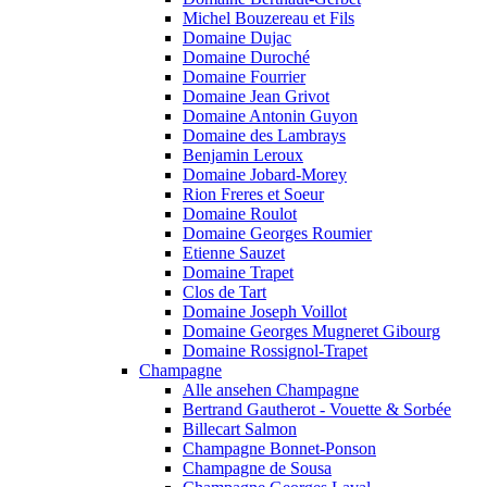
Michel Bouzereau et Fils
Domaine Dujac
Domaine Duroché
Domaine Fourrier
Domaine Jean Grivot
Domaine Antonin Guyon
Domaine des Lambrays
Benjamin Leroux
Domaine Jobard-Morey
Rion Freres et Soeur
Domaine Roulot
Domaine Georges Roumier
Etienne Sauzet
Domaine Trapet
Clos de Tart
Domaine Joseph Voillot
Domaine Georges Mugneret Gibourg
Domaine Rossignol-Trapet
Champagne
Alle ansehen Champagne
Bertrand Gautherot - Vouette & Sorbée
Billecart Salmon
Champagne Bonnet-Ponson
Champagne de Sousa