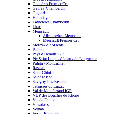
Cumières Premier Cru
Gevrey-Chambertin
Gigondas
Hermitage
Latricières Chambertin
Lirac
Meursault
Alle ansehen Meursault
Meursault Premier Cru
Morey-Saint-Denis
Palette
Pays d'Herault IGP
Pic Saint Loup - Côteaux du Languedoc
Puligny Montrachet
Rasteau
Saint-Chinian
Saint Joseph
Savigny-Les-Beaune
Terrasses du Larzac
Val de Montferrand IGP
VDP des Bouches du Rhône
Vin de France
Vinsobres
Volnay
Vosne-Romanée