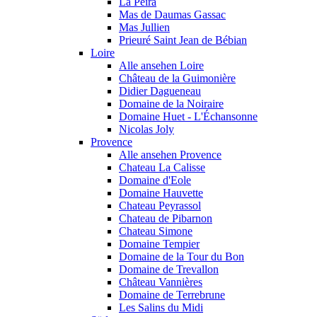
La Peira
Mas de Daumas Gassac
Mas Jullien
Prieuré Saint Jean de Bébian
Loire
Alle ansehen Loire
Château de la Guimonière
Didier Dagueneau
Domaine de la Noiraire
Domaine Huet - L'Échansonne
Nicolas Joly
Provence
Alle ansehen Provence
Chateau La Calisse
Domaine d'Eole
Domaine Hauvette
Chateau Peyrassol
Chateau de Pibarnon
Chateau Simone
Domaine Tempier
Domaine de la Tour du Bon
Domaine de Trevallon
Château Vannières
Domaine de Terrebrune
Les Salins du Midi