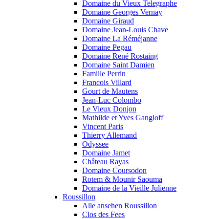
Domaine du Vieux Telegraphe
Domaine Georges Vernay
Domaine Giraud
Domaine Jean-Louis Chave
Domaine La Réméjanne
Domaine Pegau
Domaine René Rostaing
Domaine Saint Damien
Famille Perrin
Francois Villard
Gourt de Mautens
Jean-Luc Colombo
Le Vieux Donjon
Mathilde et Yves Gangloff
Vincent Paris
Thierry Allemand
Odyssee
Domaine Jamet
Château Rayas
Domaine Coursodon
Rotem & Mounir Saouma
Domaine de la Vieille Julienne
Roussillon
Alle ansehen Roussillon
Clos des Fees