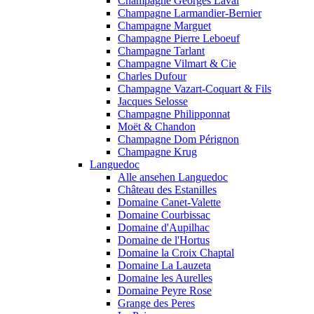
Champagne Georges Laval
Champagne Larmandier-Bernier
Champagne Marguet
Champagne Pierre Leboeuf
Champagne Tarlant
Champagne Vilmart & Cie
Charles Dufour
Champagne Vazart-Coquart & Fils
Jacques Selosse
Champagne Philipponnat
Moët & Chandon
Champagne Dom Pérignon
Champagne Krug
Languedoc
Alle ansehen Languedoc
Château des Estanilles
Domaine Canet-Valette
Domaine Courbissac
Domaine d'Aupilhac
Domaine de l'Hortus
Domaine la Croix Chaptal
Domaine La Lauzeta
Domaine les Aurelles
Domaine Peyre Rose
Grange des Peres