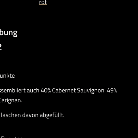
rot
ibung
2
Punkte
ssembliert auch 40% Cabernet Sauvignon, 49%
Carignan.
laschen davon abgefüllt.