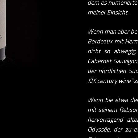
dem es numerierte 
meiner Einsicht.
Wenn man aber bede
Bordeaux mit Hermi
nicht so abwegig
Cabernet Sauvign
der nördlichen Süd
XIX century wine" z
Wenn Sie etwa den
mit seinem Rebsor
hervorragend alte
Odyssée, der zu e