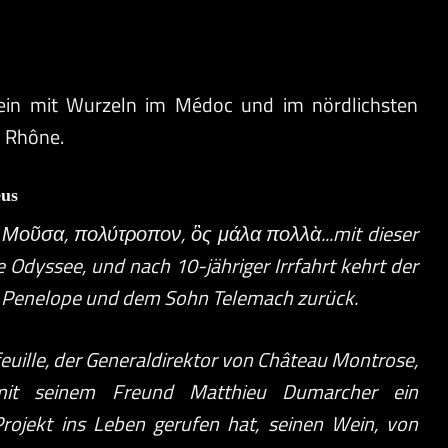
ein mit Wurzeln im Médoc und im nördlichsten
n Rhône.
eus
 Μοῦσα, πολύτροπον, ὃς μάλα πολλὰ...mit dieser
e Odyssee, und nach 10-jähriger Irrfahrt kehrt der
u Penelope und dem Sohn Telemach zurück.
euille, der Generaldirektor von Château Montrose,
it seinem Freund Matthieu Dumarcher ein
 Projekt ins Leben gerufen hat, seinen Wein, von