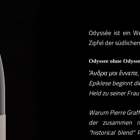
Odyssée ist ein W
Zipfel der südliche
Odyssee ohne Odyss
Ἄνδρα μοι ἔννεπε,
Epiklese beginnt di
Held zu seiner Fra
Warum Pierre Graff
der zusammen m
"historical blend"