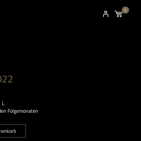
0
022
 L
n den Folgemonaten
renkorb