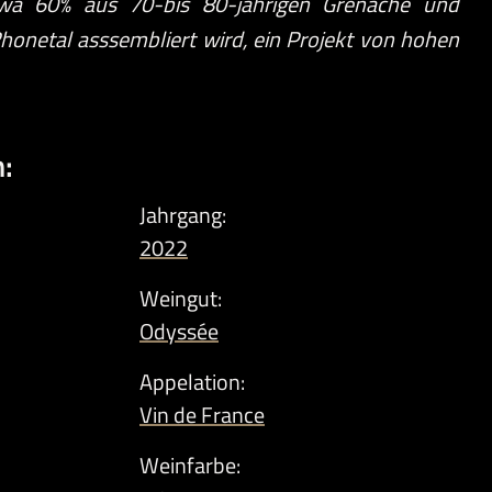
a 60% aus 70-bis 80-jährigen Grenache und
honetal asssembliert wird, ein Projekt von hohen
:
Jahrgang:
2022
Weingut:
Odyssée
Appelation:
Vin de France
Weinfarbe: